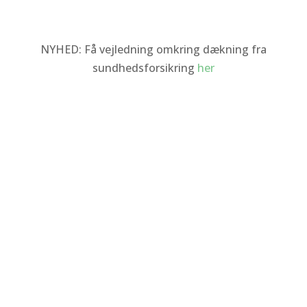
NYHED:
Få vejledning omkring dækning fra
sundhedsforsikring
her
SYMPTOMER
Læs mere om de temaer inden for psykologi
du kan arbejde med hos mig:
Klik på temaet for at læse mere