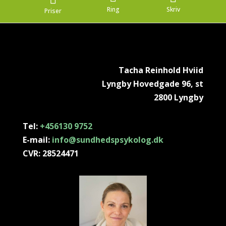
Ring
Skriv
Priser
Tacha Reinhold Hviid
Lyngby Hovedgade 96, st
2800 Lyngby
Tel:
+456130 9752
E-mail:
info@sundhedspsykolog.dk
CVR:
28524471