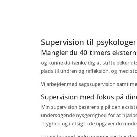
Supervision til psykologe
Mangler du 40 timers ekstern 
og kunne du tænke dig at stifte bekendts
plads til undren og refleksion, og med st
Vi arbejder med sagssupervision samt med
Supervision med fokus på dine
Min supervision baserer sig på den eksi
undersøgende nysgerrighed for at hjælpe d
tryghed og indsigt i de opgaver du møder i
I arbejdet med andre mennesker, har de a