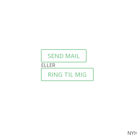
Du kan kontakte mig pr. mail, telefon ell
med navn og telefonnummer.
Jeg vil ringe tilbage, hurtigst muligt, næ
passer for dig.
SEND MAIL
ELLER
RING TIL MIG
NYH