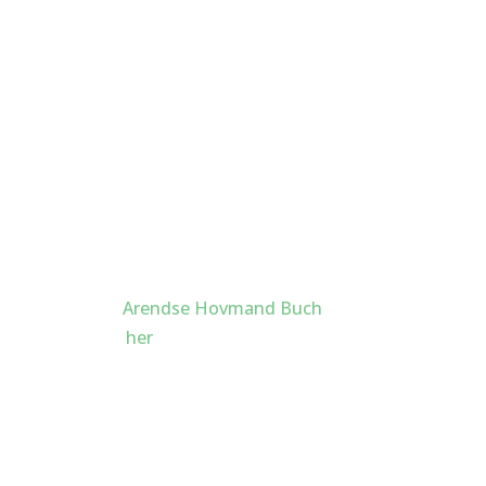
 som supervisor
g sundhedspersonale, f.eks. læger, sygeplejersker og social-
t i Klinisk Sundhedspsykologi og har gennem de sidste 15 å
nisk psykologi og sundhedspsykologi. Læs mere om min ba
de med psykolog
Arendse Hovmand Buch
en supervisionsgrup
 forløb. Se mere
her
.
alist i Supervision.