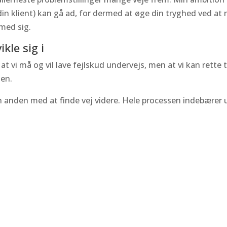
 din klient) kan gå ad, for dermed at øge din tryghed ved 
 med sig.
kle sig i
at vi må og vil lave fejlskud undervejs, men at vi kan rette
nen.
 anden med at finde vej videre. Hele processen indebærer ud
upervision