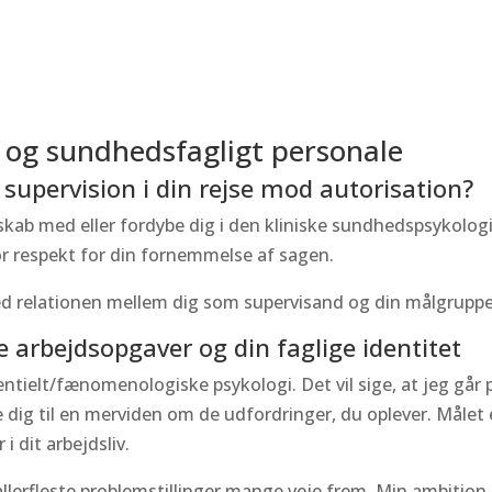
r og sundhedsfagligt personale
supervision i din rejse mod autorisation?
kab med eller fordybe dig i den kliniske sundhedspsykolog
or respekt for din fornemmelse af sagen.
 relationen mellem dig som supervisand og din målgruppe (
 arbejdsopgaver og din faglige identitet
stentielt/fænomenologiske psykologi.
Det vil sige, at jeg gå
ig til en merviden om de udfordringer, du oplever. Målet er
 dit arbejdsliv.
llerfleste problemstillinger mange veje frem.
Min ambition e