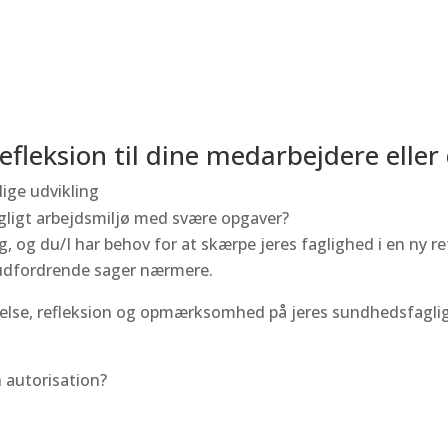
refleksion til dine medarbejdere eller 
lige udvikling
gligt arbejdsmiljø med svære opgaver?
 og du/I har behov for at skærpe jeres faglighed i en ny re
udfordrende sager nærmere.
ybelse, refleksion og opmærksomhed på jeres sundhedsfaglige
 autorisation?