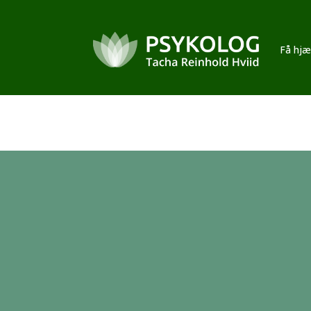
Få hjæl
Supervision ho
Klinisk Sundh