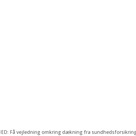
er sms. Ønsker du at jeg skal ringe dig op, er du også meg
sten altid samme dag. Du er velkommen til at skrive et tidsr
ED:
Få vejledning omkring dækning fra sundhedsforsikrin