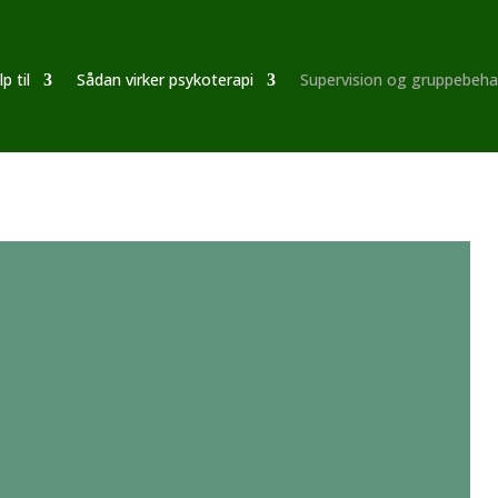
p til
Sådan virker psykoterapi
Supervision og gruppebeha
s specialist i
edspsykologi