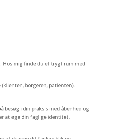
i. Hos mig finde du et trygt rum med
klienten, borgeren, patienten).
r på besøg i din praksis med åbenhed og
 at øge din faglige identitet,
r at skærpe dit faglige blik og