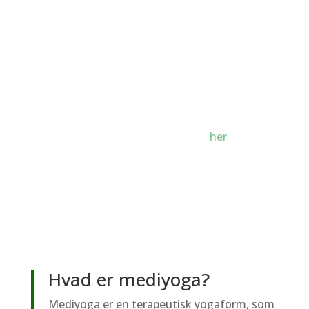
kan måles at muskelspændinger sænkes
markant, blodomløbet forbedres og hovedpine
lindres. Hjernescanninger viser at hjernens
aktivitet ligner den, der ses under søvn.
Mentalt giver meditation ro, vilje og evne til at
navigere i livet bedst muligt.
Se mere om forskning i mediyoga
her
.
Hvad er mediyoga?
Mediyoga er en terapeutisk yogaform, som