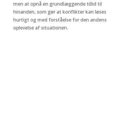
men at opnå en grundlæggende tillid til
hinanden, som gør at konflikter kan løses
hurtigt og med forståelse for den andens
oplevelse af situationen.
Sådan vælger I den rigtige
parterapeut
At gå i parterapi er en vigtig og frem for alt
fælles beslutning – derfor bør valget af
parterapeut også være et I er enige om. Jeg
håber at denne side vil give jer et billede af,