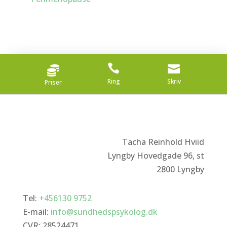



Ring
Skriv
Priser
Tacha Reinhold Hviid
Lyngby Hovedgade 96, st
2800 Lyngby
Tel:
+456130 9752
E-mail:
info@sundhedspsykolog.dk
CVR:
28524471