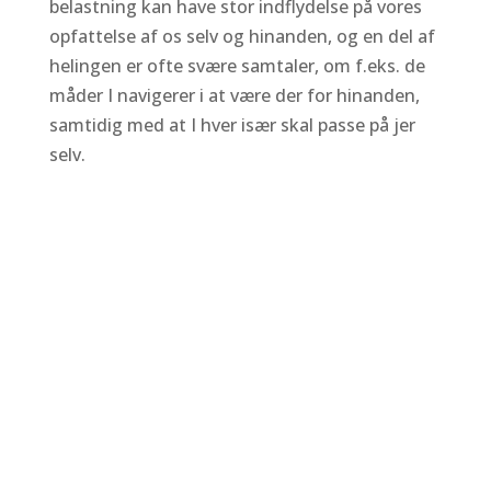
belastning kan have stor indflydelse på vores
opfattelse af os selv og hinanden, og en del af
helingen er ofte svære samtaler, om f.eks. de
måder I navigerer i at være der for hinanden,
samtidig med at I hver især skal passe på jer
selv.
Hvad sker der i parterapi?
I parterapien vil en del af vores fælles arbejde
handle om at afdække det “spil”, som
gentages i forskellige forklædninger i de fleste
af jeres konflikter, og hvordan disse skærpes i