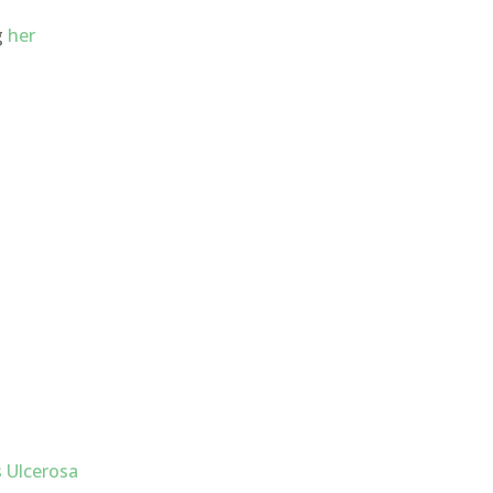
g
her
s Ulcerosa