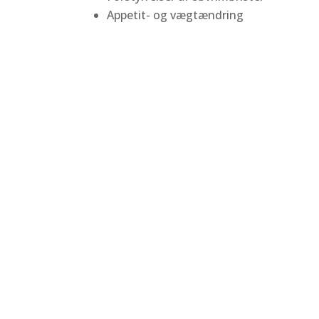
Appetit- og vægtændring
Vigtigt!
Det er vigtigt at understrege at de flest
nybagt far eller mor. Dette sker helt enkelt
om, om det er mere end forbigående og mås