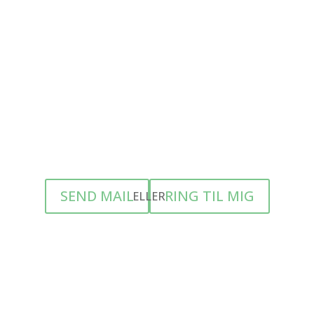
 din fødselsdepression
er sms. Ønsker du at jeg skal ringe dig op, er du også meg
sten altid samme dag. Du er velkommen til at skrive et tidsr
SEND MAIL
RING TIL MIG
ELLER