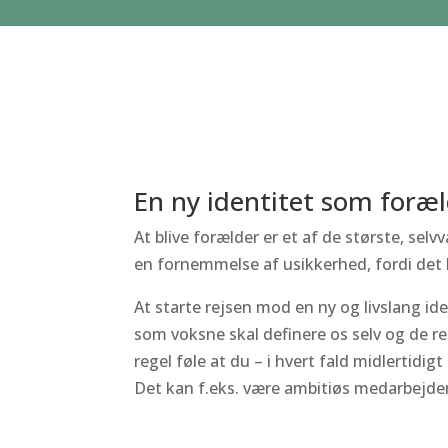
En ny identitet som foræ
At blive forælder er et af de største, selv
en fornemmelse af usikkerhed, fordi det 
At starte rejsen mod en ny og livslang ide
som voksne skal definere os selv og de r
regel føle at du – i hvert fald midlertidigt
Det kan f.eks. være ambitiøs medarbejder, 