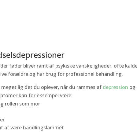
dselsdepressioner
d
der føder bliver ramt af psykiske vanskeligheder, ofte kal
blive forældre og har brug for professionel behandling.
meget lig det du oplever, når du rammes af
depression
og
ptomer kan for eksempel være:
ing rollen som mor
ær
e af at være handlingslammet